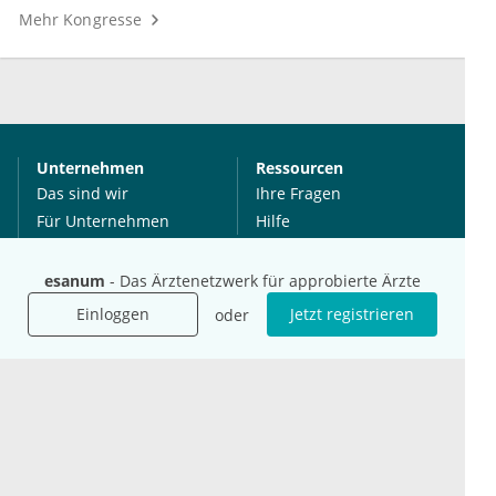
Mehr Kongresse
Unternehmen
Ressourcen
Das sind wir
Ihre Fragen
Für Unternehmen
Hilfe
Für Agenturen
Mediadaten
esanum
- Das Ärztenetzwerk für approbierte Ärzte
Presse
Einloggen
Jetzt registrieren
oder
Karriere
Jobs
International
Social Media
esanum.it
Youtube
esanum.com
Twitter