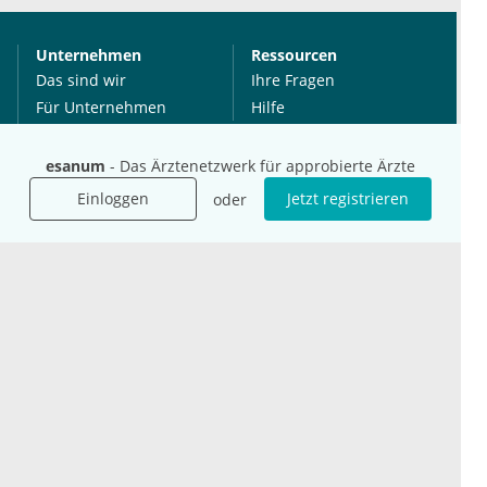
Unternehmen
Ressourcen
Das sind wir
Ihre Fragen
Für Unternehmen
Hilfe
Für Agenturen
Mediadaten
esanum
- Das Ärztenetzwerk für approbierte Ärzte
Presse
Einloggen
Jetzt registrieren
oder
Karriere
Jobs
International
Social Media
esanum.it
Youtube
esanum.com
Twitter
esanum.fr
LinkedIn
Facebook
Podcasts
Instagram