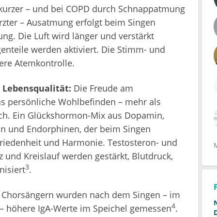
 kurzer – und bei COPD durch Schnappatmung
rzter – Ausatmung erfolgt beim Singen
ng. Die Luft wird länger und verstärkt
enteile werden aktiviert. Die Stimm- und
re Atemkontrolle.
 Lebensqualität:
Die Freude am
s persönliche Wohlbefinden – mehr als
äch. Ein Glückshormon-Mix aus Dopamin,
cin und Endorphinen, der beim Singen
ufriedenheit und Harmonie. Testosteron- und
 und Kreislauf werden gestärkt, Blutdruck,
3
isiert
.
 Chorsängern wurden nach dem Singen – im
4
– höhere IgA-Werte im Speichel gemessen
.