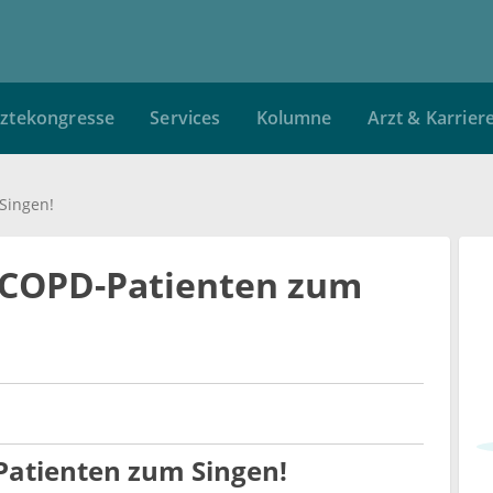
ztekongresse
Services
Kolumne
Arzt & Karrier
Singen!
e COPD-Patienten zum
Patienten zum Singen!