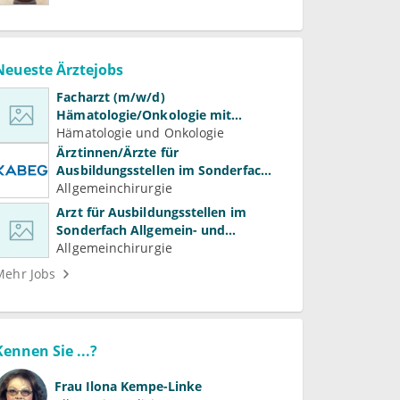
Neueste Ärztejobs
Facharzt (m/w/d)
Hämatologie/Onkologie mit
Beteiligung an Forschung und
Hämatologie und Onkologie
Lehre
Ärztinnen/Ärzte für
Ausbildungsstellen im Sonderfach
Allgemein- und Viszeralchirurgie
Allgemeinchirurgie
Arzt für Ausbildungsstellen im
Sonderfach Allgemein- und
Gefäßchirurgie (m/w/d)
Allgemeinchirurgie
Mehr Jobs
Kennen Sie ...?
Frau
Ilona Kempe-Linke