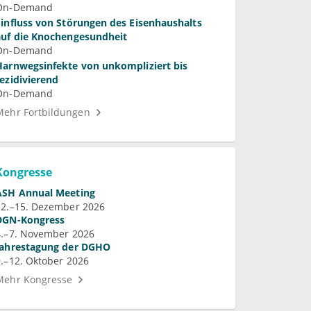
Praxis
On-Demand
Einfluss von Störungen des Eisenhaushalts
auf die Knochengesundheit
On-Demand
Harnwegsinfekte von unkompliziert bis
rezidivierend
On-Demand
Mehr Fortbildungen
Kongresse
ASH Annual Meeting
12.–15. Dezember 2026
DGN-Kongress
4.–7. November 2026
Jahrestagung der DGHO
9.–12. Oktober 2026
Mehr Kongresse