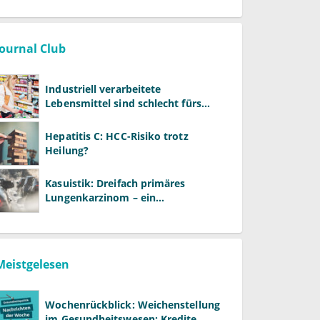
Journal Club
Industriell verarbeitete
Lebensmittel sind schlecht fürs
Gehirn
Hepatitis C: HCC-Risiko trotz
Heilung?
Kasuistik: Dreifach primäres
Lungenkarzinom – ein
ungewöhnlicher Fall
Meistgelesen
Wochenrückblick: Weichenstellung
im Gesundheitswesen: Kredite,