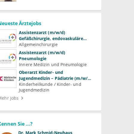
Neueste Ärztejobs
Assistenzarzt (m/w/d)
Gefäßchirurgie, endovaskuläre
Chirurgie und präventive
Allgemeinchirurgie
Gefäßmedizin
Assistenzarzt (m/w/d)
Pneumologie
Innere Medizin und Pneumologie
Oberarzt Kinder- und
Jugendmedizin – Pädiatrie (m/w/d)
Schwerpunkt Neonatologie
Kinderheilkunde / Kinder- und
Jugendmedizin
Mehr Jobs
Kennen Sie ...?
Dr.
Mark Schmid-Neuhaus