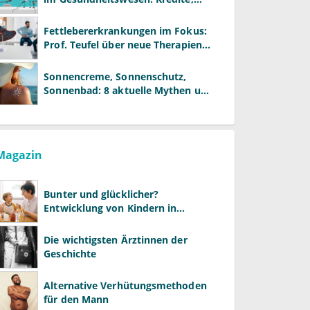
Reformen und neue Modelle
Fettlebererkrankungen im Fokus:
Prof. Teufel über neue Therapien
und die Rolle der Fachärzte
Sonnencreme, Sonnenschutz,
Sonnenbad: 8 aktuelle Mythen und
wie Sie Ihre Patienten richtig
aufklären können
Magazin
Bunter und glücklicher?
Entwicklung von Kindern in
LGBTQ+-Familien
Die wichtigsten Ärztinnen der
Geschichte
Alternative Verhütungsmethoden
für den Mann