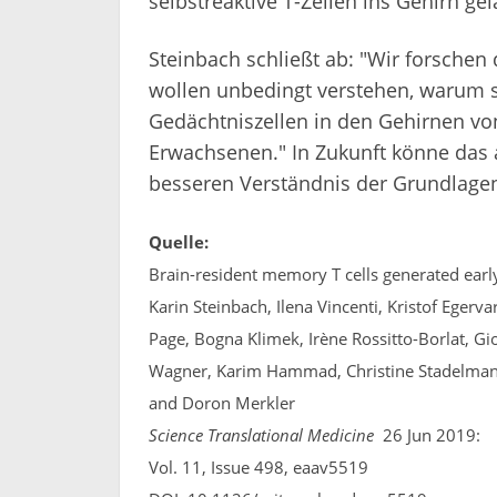
selbstreaktive T-Zellen ins Gehirn g
Steinbach schließt ab: "Wir forschen 
wollen unbedingt verstehen, warum s
Gedächtniszellen in den Gehirnen von
Erwachsenen." In Zukunft könne das
besseren Verständnis der Grundlagen
Quelle:
Brain-resident memory T cells generated earl
Karin Steinbach, Ilena Vincenti, Kristof Egerva
Page, Bogna Klimek, Irène Rossitto-Borlat, G
Wagner, Karim Hammad, Christine Stadelmann
and Doron Merkler
Science Translational Medicine
26 Jun 2019:
Vol. 11, Issue 498, eaav5519