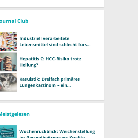
Journal Club
Industriell verarbeitete
Lebensmittel sind schlecht fürs
Gehirn
Hepatitis C: HCC-Risiko trotz
Heilung?
Kasuistik: Dreifach primäres
Lungenkarzinom – ein
ungewöhnlicher Fall
Meistgelesen
Wochenrückblick: Weichenstellung
im Gesundheitswesen: Kredite,