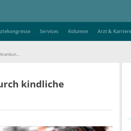
ztekongresse
Services
Kolumne
Arzt & Karrier
Multiple Sklerose durch kindliche Viruserkrankungen
urch kindliche