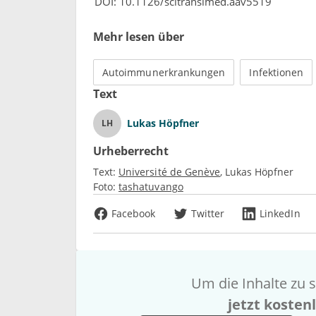
DOI: 10.1126/scitranslmed.aav5519
Mehr lesen über
Autoimmunerkrankungen
Infektionen
Text
Lukas Höpfner
LH
Urheberrecht
Text:
Université de Genève
Lukas Höpfner
Foto:
tashatuvango
Facebook
Twitter
LinkedIn
Um die Inhalte zu s
jetzt kosten