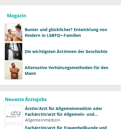
Magazin
Bunter und glücklicher? Entwicklung von
Kindern in LGBTQ+-Familien
Die wichtigsten Ärztinnen der Geschichte
Alternative Verhütungsmethoden für den
Mann
Neueste Ärztejobs
Ärztin/Arzt für Allgemeinmedizin oder
Fachärztin/arzt für Allgemein- und
Familienmedizin für Psychiatrie und
Allgemeinmedizin
Psychotherapeutische Medizin
Fachärztin/arzt für Frauenheilkunde und