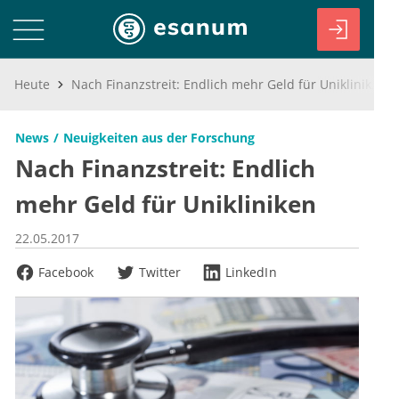
Heute
Nach Finanzstreit: Endlich mehr Geld für Unikliniken
News
Neuigkeiten aus der Forschung
Nach Finanzstreit: Endlich
mehr Geld für Unikliniken
22.05.2017
Facebook
Twitter
LinkedIn