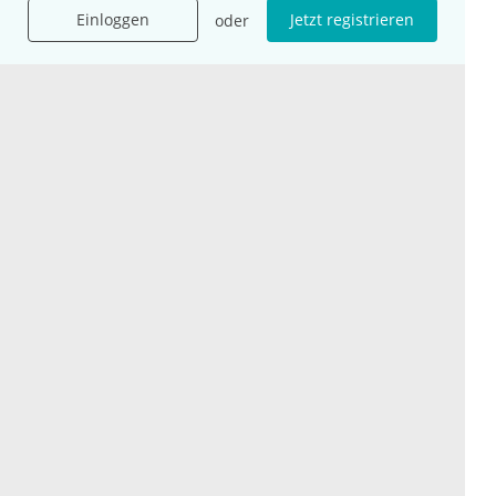
Karriere
Einloggen
Jetzt registrieren
oder
Jobs
International
Social Media
esanum.it
Youtube
esanum.com
Twitter
esanum.fr
LinkedIn
Facebook
Podcasts
Instagram
Kontakt
Datenschutz
AGB
Impressum
Cookie-Einstellung
© 2026 esanum GmbH