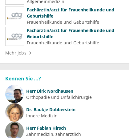
Familienmedizin für Psychiatrie und
Allgemeinmedizin
Psychotherapeutische Medizin
Fachärztin/arzt für Frauenheilkunde und
Geburtshilfe
Frauenheilkunde und Geburtshilfe
Fachärztin/arzt für Frauenheilkunde und
Geburtshilfe
Frauenheilkunde und Geburtshilfe
Mehr Jobs
Kennen Sie ...?
Herr
Dirk Nordhausen
Orthopädie und Unfallchirurgie
Dr.
Baukje Dobberstein
Innere Medizin
Herr
Fabian Hirsch
Zahnmedizin, zahnärztlich