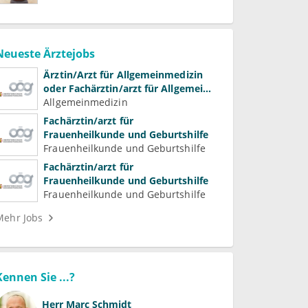
Neueste Ärztejobs
Ärztin/Arzt für Allgemeinmedizin
oder Fachärztin/arzt für Allgemein-
und Familienmedizin für
Allgemeinmedizin
Psychiatrie und
Fachärztin/arzt für
Psychotherapeutische Medizin
Frauenheilkunde und Geburtshilfe
Frauenheilkunde und Geburtshilfe
Fachärztin/arzt für
Frauenheilkunde und Geburtshilfe
Frauenheilkunde und Geburtshilfe
Mehr Jobs
Kennen Sie ...?
Herr
Marc Schmidt