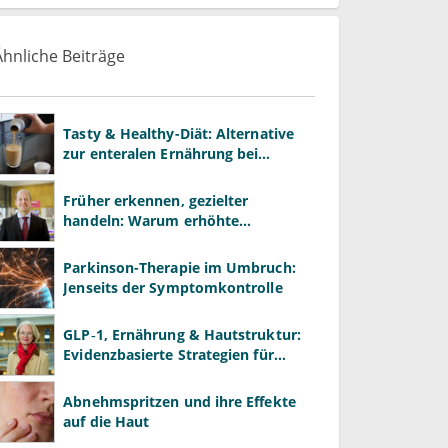
Ähnliche Beiträge
Tasty & Healthy-Diät: Alternative
zur enteralen Ernährung bei
Morbus Crohn?
Früher erkennen, gezielter
handeln: Warum erhöhte
Leberwerte heute mehr verlangen
als ALT und AST
Parkinson-Therapie im Umbruch:
Jenseits der Symptomkontrolle
GLP‑1, Ernährung & Hautstruktur:
Evidenzbasierte Strategien für
Dermatologen
Abnehmspritzen und ihre Effekte
auf die Haut