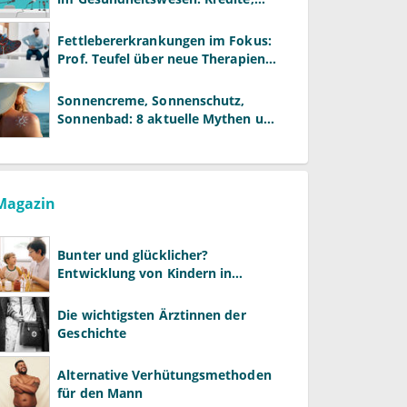
Reformen und neue Modelle
Fettlebererkrankungen im Fokus:
Prof. Teufel über neue Therapien
und die Rolle der Fachärzte
Sonnencreme, Sonnenschutz,
Sonnenbad: 8 aktuelle Mythen und
wie Sie Ihre Patienten richtig
aufklären können
Magazin
Bunter und glücklicher?
Entwicklung von Kindern in
LGBTQ+-Familien
Die wichtigsten Ärztinnen der
Geschichte
Alternative Verhütungsmethoden
für den Mann