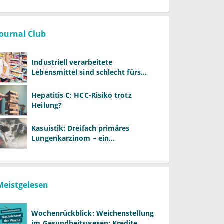
Journal Club
Industriell verarbeitete
Lebensmittel sind schlecht fürs
Gehirn
Hepatitis C: HCC-Risiko trotz
Heilung?
Kasuistik: Dreifach primäres
Lungenkarzinom – ein
ungewöhnlicher Fall
Meistgelesen
Wochenrückblick: Weichenstellung
im Gesundheitswesen: Kredite,