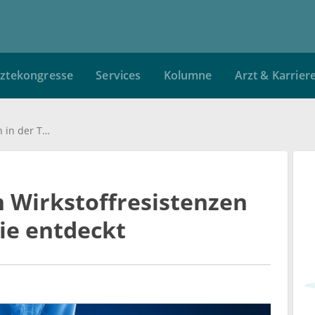
ztekongresse
Services
Kolumne
Arzt & Karrier
Neue Ansätze gegen Wirkstoffresistenzen in der Tumortherapie entdeckt
 Wirkstoffresistenzen
ie entdeckt