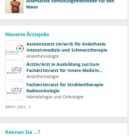
Alternative Verhütungsmethoden für den
Mann
Neueste Ärztejobs
Assistenzarzt (m/w/d) für Anästhesie,
Intensivmedizin und Schmerztherapie
Anästhesiologie
Ärztin/Arzt in Ausbildung zur/zum
Fachärztin/arzt für Innere Medizin
(Kardiologie, Nephrologie, Intensivmedizin)
Anästhesiologie
Fachärztin/arzt für Strahlentherapie-
Radioonkologie
Hämatologie und Onkologie
Mehr Jobs
Kennen Sie ...?