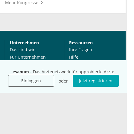
Mehr Kongresse
Unternehmen
Ressourcen
Das sind wir
Ihre Fragen
Für Unternehmen
Hilfe
Für Agenturen
esanum
- Das Ärztenetzwerk für approbierte Ärzte
Mediadaten
Presse
Einloggen
Jetzt registrieren
oder
Karriere
Jobs
International
Social Media
esanum.it
Youtube
esanum.com
Twitter
esanum.fr
LinkedIn