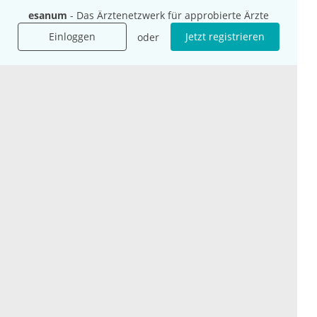
Jobs
esanum
- Das Ärztenetzwerk für approbierte Ärzte
Einloggen
Jetzt registrieren
oder
International
Social Media
esanum.it
Youtube
esanum.com
Twitter
esanum.fr
LinkedIn
Facebook
Podcasts
Instagram
Kontakt
Datenschutz
AGB
Impressum
Cookie-Einstellung
© 2026 esanum GmbH