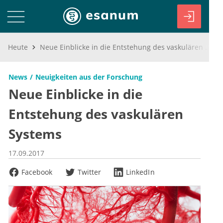
Heute
Neue Einblicke in die Entstehung des vaskulären Systems
News
Neuigkeiten aus der Forschung
Neue Einblicke in die
Entstehung des vaskulären
Systems
17.09.2017
Facebook
Twitter
LinkedIn