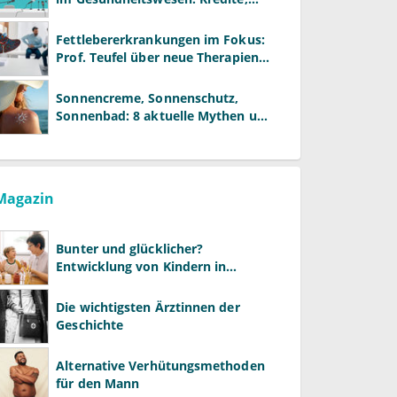
Reformen und neue Modelle
Fettlebererkrankungen im Fokus:
Prof. Teufel über neue Therapien
und die Rolle der Fachärzte
Sonnencreme, Sonnenschutz,
Sonnenbad: 8 aktuelle Mythen und
wie Sie Ihre Patienten richtig
aufklären können
Magazin
Bunter und glücklicher?
Entwicklung von Kindern in
LGBTQ+-Familien
Die wichtigsten Ärztinnen der
Geschichte
Alternative Verhütungsmethoden
für den Mann