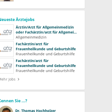
Neueste Ärztejobs
Ärztin/Arzt für Allgemeinmedizin
oder Fachärztin/arzt für Allgemein-
und Familienmedizin für
Allgemeinmedizin
Psychiatrie und
Fachärztin/arzt für
Psychotherapeutische Medizin
Frauenheilkunde und Geburtshilfe
Frauenheilkunde und Geburtshilfe
Fachärztin/arzt für
Frauenheilkunde und Geburtshilfe
Frauenheilkunde und Geburtshilfe
Mehr Jobs
Kennen Sie ...?
Dr.
Thomas Hochholzer