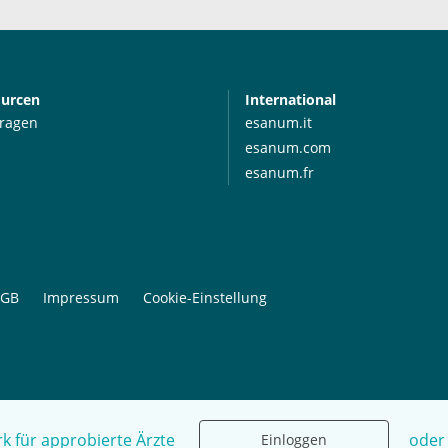
ourcen
International
Fragen
esanum.it
esanum.com
esanum.fr
GB
Impressum
Cookie-Einstellung
k für approbierte Ärzte
oder
Einloggen