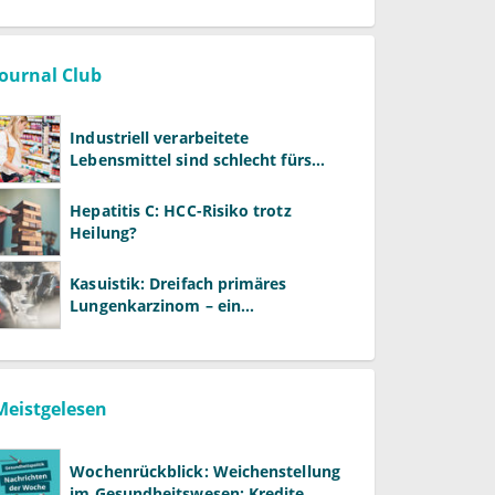
Journal Club
Industriell verarbeitete
Lebensmittel sind schlecht fürs
Gehirn
Hepatitis C: HCC-Risiko trotz
Heilung?
Kasuistik: Dreifach primäres
Lungenkarzinom – ein
ungewöhnlicher Fall
Meistgelesen
Wochenrückblick: Weichenstellung
im Gesundheitswesen: Kredite,