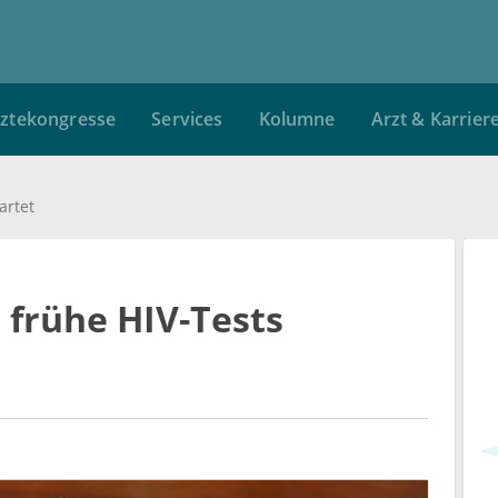
ztekongresse
Services
Kolumne
Arzt & Karrier
artet
frühe HIV-Tests