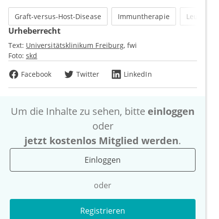
Graft-versus-Host-Disease
Immuntherapie
Leukämie
Urheberrecht
Text:
Universitätsklinikum Freiburg
fwi
Foto:
skd
Facebook
Twitter
LinkedIn
Um die Inhalte zu sehen, bitte
einloggen
oder
jetzt kostenlos Mitglied werden
.
Einloggen
oder
Registrieren