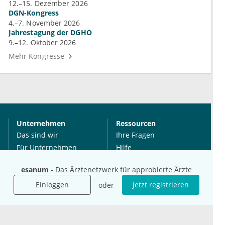
12.–15. Dezember 2026
DGN-Kongress
4.–7. November 2026
Jahrestagung der DGHO
9.–12. Oktober 2026
Mehr Kongresse
Unternehmen
Ressourcen
Das sind wir
Ihre Fragen
Für Unternehmen
Hilfe
Für Agenturen
esanum
- Das Ärztenetzwerk für approbierte Ärzte
Mediadaten
Einloggen
Jetzt registrieren
oder
Presse
Karriere
Jobs