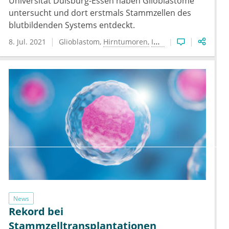
Universität Duisburg-Essen haben Glioblastome
untersucht und dort erstmals Stammzellen des
blutbildenden Systems entdeckt.
8. Jul. 2021
Glioblastom
Hirntumoren
Immunonkologie
News
Rekord bei
Stammzelltransplantationen