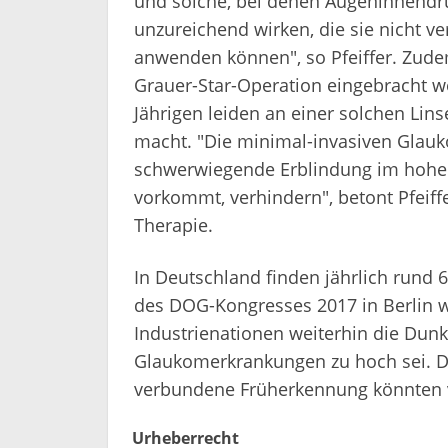
und solche, bei denen Augeninnendr
unzureichend wirken, die sie nicht ver
anwenden können", so Pfeiffer. Zud
Grauer-Star-Operation eingebracht we
Jährigen leiden an einer solchen Lins
macht. "Die minimal-invasiven Glau
schwerwiegende Erblindung im hohen 
vorkommt, verhindern", betont Pfeiffe
Therapie.
In Deutschland finden jährlich rund 
des DOG-Kongresses 2017 in Berlin we
Industrienationen weiterhin die Dunke
Glaukomerkrankungen zu hoch sei. 
verbundene Früherkennung könnten 
Urheberrecht