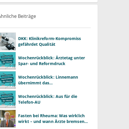
Ähnliche Beiträge
DKK: Klinikreform-Kompromiss
gefährdet Qualität
Wochenrückblick: Ärztetag unter
Spar- und Reformdruck
Wochenrückblick: Linnemann
übernimmt das
Gesundheitsministerium von
Warken
Wochenrückblick: Aus für die
Telefon-AU
Fasten bei Rheuma: Was wirklich
wirkt – und wann Ärzte bremsen
müssen