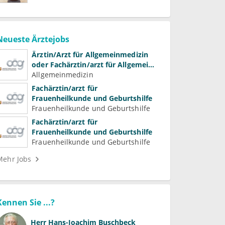
Neueste Ärztejobs
Ärztin/Arzt für Allgemeinmedizin
oder Fachärztin/arzt für Allgemein-
und Familienmedizin für
Allgemeinmedizin
Psychiatrie und
Fachärztin/arzt für
Psychotherapeutische Medizin
Frauenheilkunde und Geburtshilfe
Frauenheilkunde und Geburtshilfe
Fachärztin/arzt für
Frauenheilkunde und Geburtshilfe
Frauenheilkunde und Geburtshilfe
Mehr Jobs
Kennen Sie ...?
Herr
Hans-Joachim Buschbeck