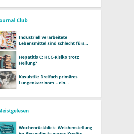
Journal Club
Industriell verarbeitete
Lebensmittel sind schlecht fürs
Gehirn
Hepatitis C: HCC-Risiko trotz
Heilung?
Kasuistik: Dreifach primäres
Lungenkarzinom – ein
ungewöhnlicher Fall
Meistgelesen
Wochenrückblick: Weichenstellung
im Gesundheitswesen: Kredite,