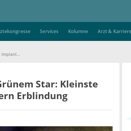
ztekongresse
Services
Kolumne
Arzt & Karrier
Neue Therapie bei Grünem Star: Kleinste Implantate verhindern Erblindung
Grünem Star: Kleinste
ern Erblindung