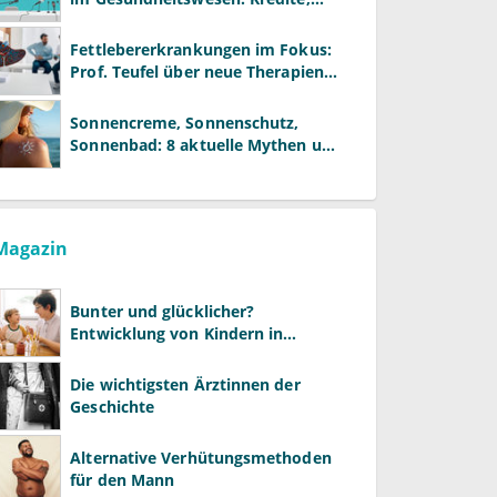
Reformen und neue Modelle
Fettlebererkrankungen im Fokus:
Prof. Teufel über neue Therapien
und die Rolle der Fachärzte
Sonnencreme, Sonnenschutz,
Sonnenbad: 8 aktuelle Mythen und
wie Sie Ihre Patienten richtig
aufklären können
Magazin
Bunter und glücklicher?
Entwicklung von Kindern in
LGBTQ+-Familien
Die wichtigsten Ärztinnen der
Geschichte
Alternative Verhütungsmethoden
für den Mann