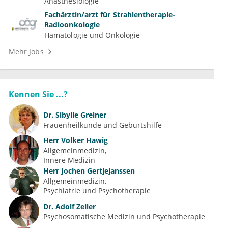
(Kardiologie, Nephrologie, Intensivmedizin)
Anästhesiologie
Fachärztin/arzt für Strahlentherapie-
Radioonkologie
Hämatologie und Onkologie
Mehr Jobs
Kennen Sie ...?
Dr.
Sibylle Greiner
Frauenheilkunde und Geburtshilfe
Herr
Volker Hawig
Allgemeinmedizin
Innere Medizin
Herr
Jochen Gertjejanssen
Allgemeinmedizin
Psychiatrie und Psychotherapie
Dr.
Adolf Zeller
Psychosomatische Medizin und Psychotherapie