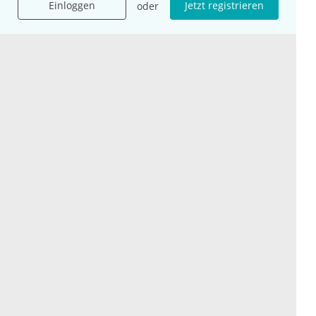
Karriere
Einloggen
Jetzt registrieren
oder
Jobs
International
Social Media
esanum.it
Youtube
esanum.com
Twitter
esanum.fr
LinkedIn
Facebook
Podcasts
Instagram
Kontakt
Datenschutz
AGB
Impressum
Cookie-Einstellung
© 2026 esanum GmbH