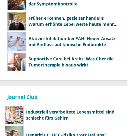
der Symptomkontrolle
Früher erkennen, gezielter handeln:
Warum erhöhte Leberwerte heute mehr
verlangen als ALT und AST
Aktivin-Inhibition bei PAH: Neuer Ansatz
mit Einfluss auf klinische Endpunkte
Supportive Care bei Krebs: Was über die
Tumortherapie hinaus wirkt
Journal Club
Industriell verarbeitete Lebensmittel sind
schlecht fürs Gehirn
Hepatitis C: HCC-Risiko trotz Heilung?