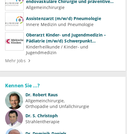
endovaskuläre Chirurgie und präventive
Gefäßmedizin
Allgemeinchirurgie
Assistenzarzt (m/w/d) Pneumologie
Innere Medizin und Pneumologie
Oberarzt Kinder- und Jugendmedizin –
Pädiatrie (m/w/d) Schwerpunkt
Neonatologie
Kinderheilkunde / Kinder- und
Jugendmedizin
Mehr Jobs
Kennen Sie ...?
Dr.
Robert Raus
Allgemeinchirurgie
Orthopädie und Unfallchirurgie
Dr.
S. Christoph
Strahlentherapie
Dr.
Dominik Daniels