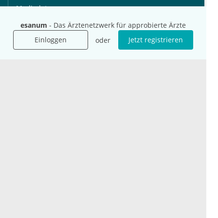
Mediadaten
Presse
esanum
- Das Ärztenetzwerk für approbierte Ärzte
Karriere
Einloggen
Jetzt registrieren
oder
Jobs
International
Social Media
esanum.it
Youtube
esanum.com
Twitter
esanum.fr
LinkedIn
Facebook
Podcasts
Instagram
Kontakt
Datenschutz
AGB
Impressum
Cookie-Einstellung
© 2026 esanum GmbH