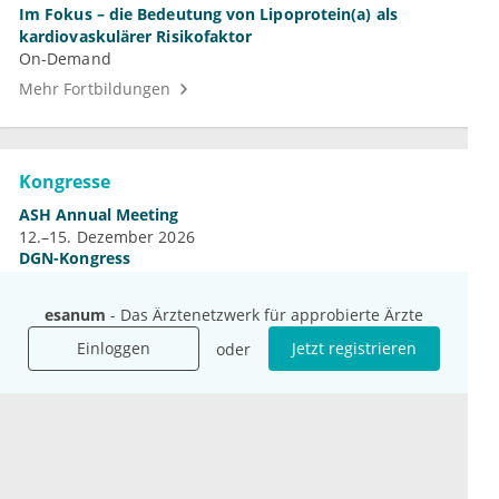
Im Fokus – die Bedeutung von Lipoprotein(a) als
kardiovaskulärer Risikofaktor
On-Demand
Mehr Fortbildungen
Kongresse
ASH Annual Meeting
12.–15. Dezember 2026
DGN-Kongress
4.–7. November 2026
Jahrestagung der DGHO
esanum
- Das Ärztenetzwerk für approbierte Ärzte
9.–12. Oktober 2026
Einloggen
Jetzt registrieren
oder
Mehr Kongresse