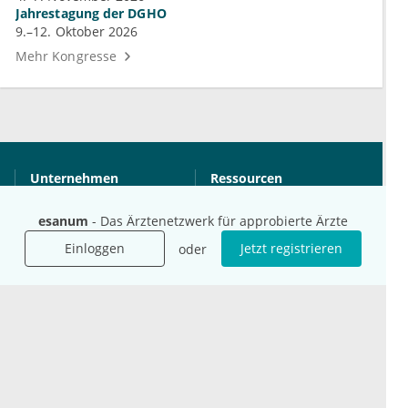
Jahrestagung der DGHO
9.–12. Oktober 2026
Mehr Kongresse
Unternehmen
Ressourcen
Das sind wir
Ihre Fragen
esanum
- Das Ärztenetzwerk für approbierte Ärzte
Für Unternehmen
Hilfe
Für Agenturen
Einloggen
Jetzt registrieren
oder
Mediadaten
Presse
Karriere
Jobs
International
Social Media
esanum.it
Youtube