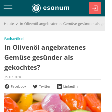
Heute
In Olivenöl angebratenes Gemüse gesünder als gekochtes?
Fachartikel
In Olivenöl angebratenes
Gemüse gesünder als
gekochtes?
29.03.2016
Facebook
Twitter
LinkedIn