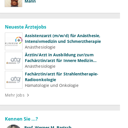
Mann
Neueste Ärztejobs
Assistenzarzt (m/w/d) für Anästhesie,
Intensivmedizin und Schmerztherapie
Anästhesiologie
Ärztin/Arzt in Ausbildung zur/zum
Fachärztin/arzt für Innere Medizin
(Kardiologie, Nephrologie, Intensivmedizin)
Anästhesiologie
Fachärztin/arzt für Strahlentherapie-
Radioonkologie
Hämatologie und Onkologie
Mehr Jobs
Kennen Sie ...?
Prof.
Werner M. Bartsch