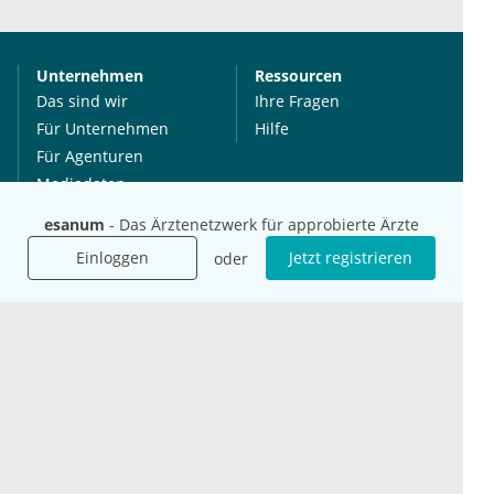
Unternehmen
Ressourcen
Das sind wir
Ihre Fragen
Für Unternehmen
Hilfe
Für Agenturen
Mediadaten
Presse
esanum
- Das Ärztenetzwerk für approbierte Ärzte
Karriere
Einloggen
Jetzt registrieren
oder
Jobs
International
Social Media
esanum.it
Youtube
esanum.com
Twitter
esanum.fr
LinkedIn
Facebook
Podcasts
Instagram