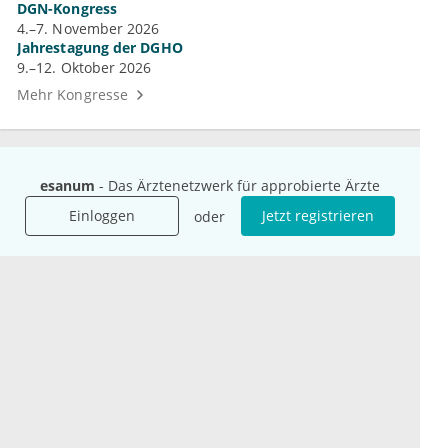
DGN-Kongress
4.–7. November 2026
Jahrestagung der DGHO
9.–12. Oktober 2026
Mehr Kongresse
esanum
- Das Ärztenetzwerk für approbierte Ärzte
Einloggen
Jetzt registrieren
oder
Unternehmen
Ressourcen
Das sind wir
Ihre Fragen
Für Unternehmen
Hilfe
Für Agenturen
Mediadaten
Presse
Karriere
Jobs