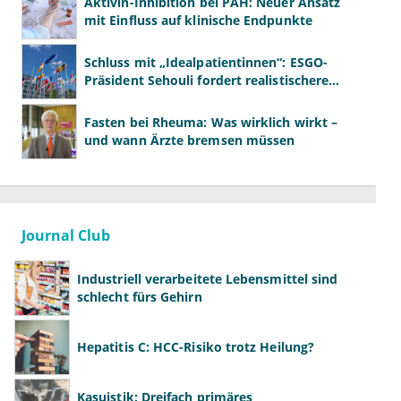
Aktivin-Inhibition bei PAH: Neuer Ansatz
mit Einfluss auf klinische Endpunkte
Schluss mit „Idealpatientinnen“: ESGO-
Präsident Sehouli fordert realistischere
Studien
Fasten bei Rheuma: Was wirklich wirkt –
und wann Ärzte bremsen müssen
Journal Club
Industriell verarbeitete Lebensmittel sind
schlecht fürs Gehirn
Hepatitis C: HCC-Risiko trotz Heilung?
Kasuistik: Dreifach primäres