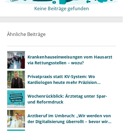
Keine Beiträge gefunden
Ähnliche Beiträge
Krankenhauseinweisungen vom Hausarzt
via Rettungsstellen – wozu?
Privatpraxis statt KV-System: Wo
Kardiologen heute mehr Präzision
gewinnen – und wo neue Risiken
entstehen
Wochenrückblick: Ärztetag unter Spar-
und Reformdruck
Arztberuf im Umbruch: „Wir werden von
der Digitalisierung überrollt – bevor wir
wissen, was wir wollen"