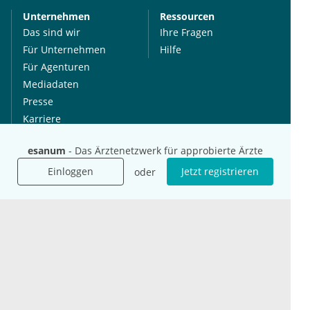
Unternehmen
Ressourcen
Das sind wir
Ihre Fragen
Für Unternehmen
Hilfe
Für Agenturen
Mediadaten
Presse
Karriere
Jobs
esanum
- Das Ärztenetzwerk für approbierte Ärzte
Einloggen
Jetzt registrieren
oder
International
Social Media
esanum.it
Youtube
esanum.com
Twitter
esanum.fr
LinkedIn
Facebook
Podcasts
Instagram
Kontakt
Datenschutz
AGB
Impressum