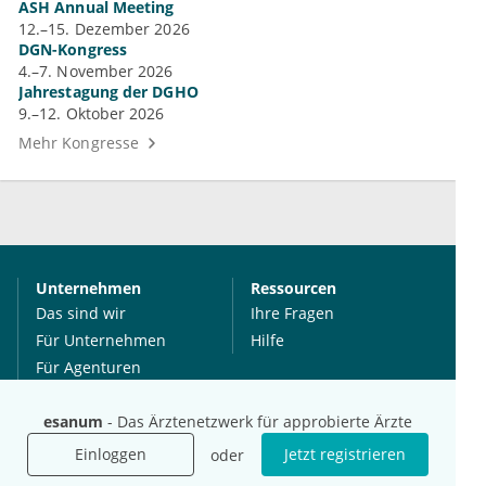
ASH Annual Meeting
12.–15. Dezember 2026
DGN-Kongress
4.–7. November 2026
Jahrestagung der DGHO
9.–12. Oktober 2026
Mehr Kongresse
Unternehmen
Ressourcen
Das sind wir
Ihre Fragen
Für Unternehmen
Hilfe
Für Agenturen
Mediadaten
esanum
- Das Ärztenetzwerk für approbierte Ärzte
Presse
Karriere
Einloggen
Jetzt registrieren
oder
Jobs