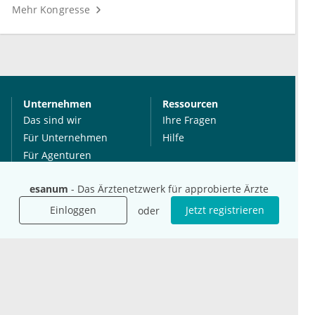
Mehr Kongresse
Unternehmen
Ressourcen
Das sind wir
Ihre Fragen
Für Unternehmen
Hilfe
Für Agenturen
Mediadaten
esanum
- Das Ärztenetzwerk für approbierte Ärzte
Presse
Karriere
Einloggen
Jetzt registrieren
oder
Jobs
International
Social Media
esanum.it
Youtube
esanum.com
Twitter
esanum.fr
LinkedIn