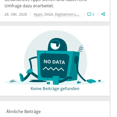
Umfrage dazu erarbeitet.
28. Okt. 2020
Apps
DiGA
Digitalisierung
eHealth
2
Telemediz
Keine Beiträge gefunden
Ähnliche Beiträge