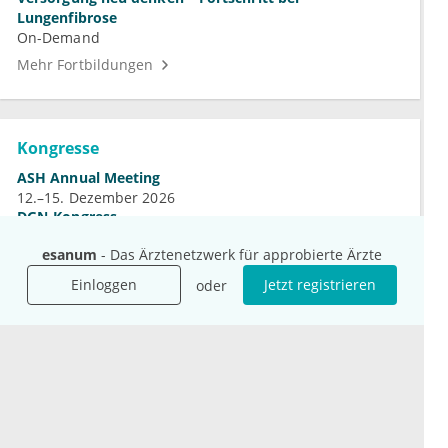
Lungenfibrose
On-Demand
Mehr Fortbildungen
Kongresse
ASH Annual Meeting
12.–15. Dezember 2026
DGN-Kongress
4.–7. November 2026
esanum
- Das Ärztenetzwerk für approbierte Ärzte
Jahrestagung der DGHO
9.–12. Oktober 2026
Einloggen
Jetzt registrieren
oder
Mehr Kongresse
Unternehmen
Ressourcen