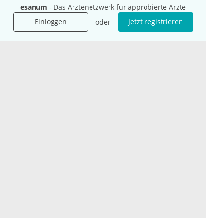
Presse
esanum
- Das Ärztenetzwerk für approbierte Ärzte
Karriere
Einloggen
Jetzt registrieren
oder
Jobs
International
Social Media
esanum.it
Youtube
esanum.com
Twitter
esanum.fr
LinkedIn
Facebook
Podcasts
Instagram
Kontakt
Datenschutz
AGB
Impressum
Cookie-Einstellung
© 2026 esanum GmbH