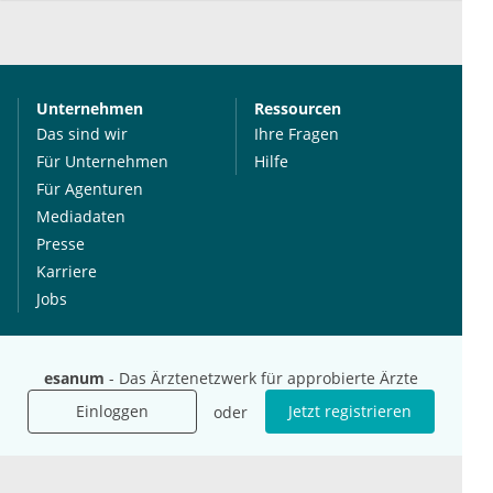
Unternehmen
Ressourcen
Das sind wir
Ihre Fragen
Für Unternehmen
Hilfe
Für Agenturen
Mediadaten
Presse
Karriere
Jobs
International
Social Media
esanum
- Das Ärztenetzwerk für approbierte Ärzte
esanum.it
Youtube
esanum.com
Einloggen
Twitter
Jetzt registrieren
oder
esanum.fr
LinkedIn
Facebook