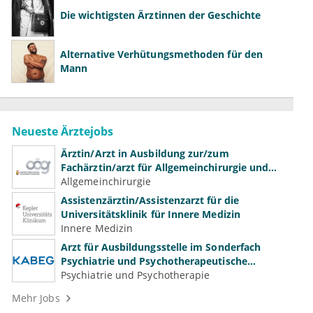
Die wichtigsten Ärztinnen der Geschichte
Alternative Verhütungsmethoden für den
Mann
Neueste Ärztejobs
Ärztin/Arzt in Ausbildung zur/zum
Fachärztin/arzt für Allgemeinchirurgie und
Gefäßchirurgie
Allgemeinchirurgie
Assistenzärztin/Assistenzarzt für die
Universitätsklinik für Innere Medizin
Innere Medizin
Arzt für Ausbildungsstelle im Sonderfach
Psychiatrie und Psychotherapeutische
Medizin (m/w/d)
Psychiatrie und Psychotherapie
Mehr Jobs