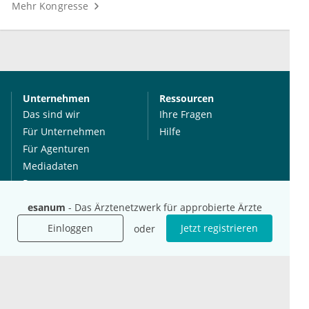
Mehr Kongresse
Unternehmen
Ressourcen
Das sind wir
Ihre Fragen
Für Unternehmen
Hilfe
Für Agenturen
Mediadaten
Presse
Karriere
esanum
- Das Ärztenetzwerk für approbierte Ärzte
Jobs
Einloggen
Jetzt registrieren
oder
International
Social Media
esanum.it
Youtube
esanum.com
Twitter
esanum.fr
LinkedIn