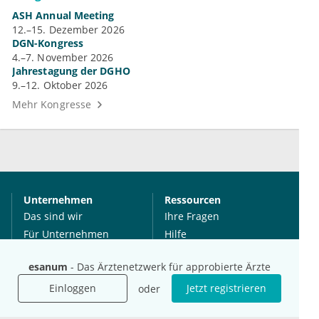
ASH Annual Meeting
12.–15. Dezember 2026
DGN-Kongress
4.–7. November 2026
Jahrestagung der DGHO
9.–12. Oktober 2026
Mehr Kongresse
Unternehmen
Ressourcen
Das sind wir
Ihre Fragen
Für Unternehmen
Hilfe
Für Agenturen
esanum
- Das Ärztenetzwerk für approbierte Ärzte
Mediadaten
Presse
Einloggen
Jetzt registrieren
oder
Karriere