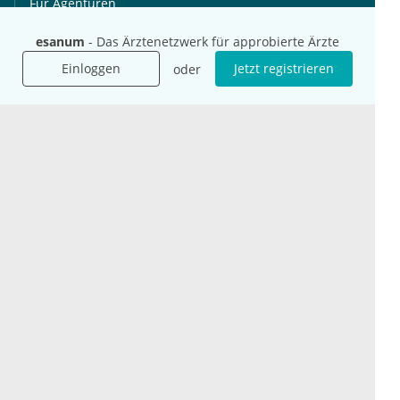
Für Agenturen
Mediadaten
esanum
- Das Ärztenetzwerk für approbierte Ärzte
Presse
Einloggen
Jetzt registrieren
oder
Karriere
Jobs
International
Social Media
esanum.it
Youtube
esanum.com
Twitter
esanum.fr
LinkedIn
Facebook
Podcasts
Instagram
Kontakt
Datenschutz
AGB
Impressum
Cookie-Einstellung
© 2026 esanum GmbH