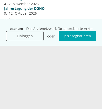
4.–7. November 2026
Jahrestagung der DGHO
9.–12. Oktober 2026
Mehr Kongresse
esanum
- Das Ärztenetzwerk für approbierte Ärzte
Einloggen
Jetzt registrieren
oder
Unternehmen
Ressourcen
Das sind wir
Ihre Fragen
Für Unternehmen
Hilfe
Für Agenturen
Mediadaten
Presse
Karriere
Jobs
International
Social Media