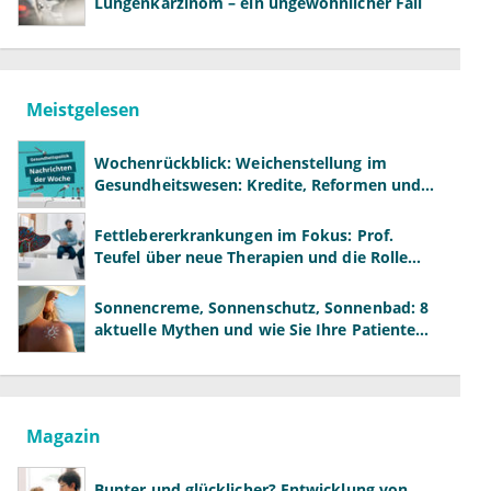
Lungenkarzinom – ein ungewöhnlicher Fall
Meistgelesen
Wochenrückblick: Weichenstellung im
Gesundheitswesen: Kredite, Reformen und
neue Modelle
Fettlebererkrankungen im Fokus: Prof.
Teufel über neue Therapien und die Rolle
der Fachärzte
Sonnencreme, Sonnenschutz, Sonnenbad: 8
aktuelle Mythen und wie Sie Ihre Patienten
richtig aufklären können
Magazin
Bunter und glücklicher? Entwicklung von