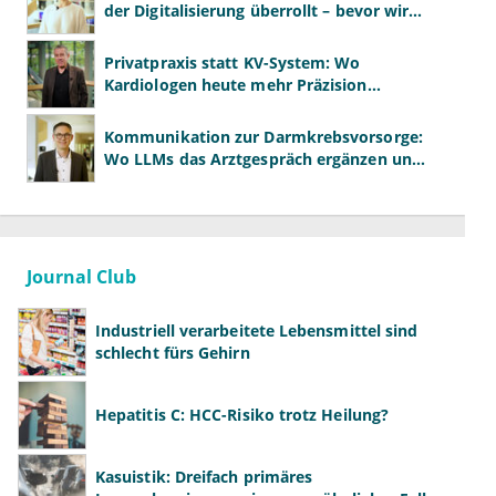
der Digitalisierung überrollt – bevor wir
wissen, was wir wollen"
Privatpraxis statt KV-System: Wo
Kardiologen heute mehr Präzision
gewinnen – und wo neue Risiken
entstehen
Kommunikation zur Darmkrebsvorsorge:
Wo LLMs das Arztgespräch ergänzen und
wo nicht
Journal Club
Industriell verarbeitete Lebensmittel sind
schlecht fürs Gehirn
Hepatitis C: HCC-Risiko trotz Heilung?
Kasuistik: Dreifach primäres