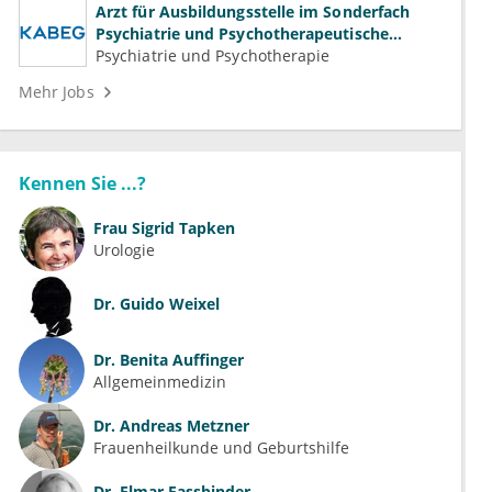
Arzt für Ausbildungsstelle im Sonderfach
Psychiatrie und Psychotherapeutische
Medizin (m/w/d)
Psychiatrie und Psychotherapie
Mehr Jobs
Kennen Sie ...?
Frau
Sigrid Tapken
Urologie
Dr.
Guido Weixel
Dr.
Benita Auffinger
Allgemeinmedizin
Dr.
Andreas Metzner
Frauenheilkunde und Geburtshilfe
Dr.
Elmar Fassbinder