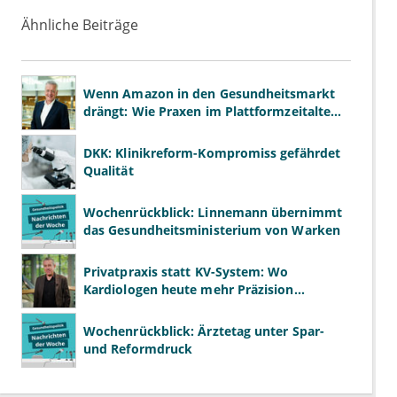
Ähnliche Beiträge
Wenn Amazon in den Gesundheitsmarkt
drängt: Wie Praxen im Plattformzeitalter
bestehen können
DKK: Klinikreform-Kompromiss gefährdet
Qualität
Wochenrückblick: Linnemann übernimmt
das Gesundheitsministerium von Warken
Privatpraxis statt KV-System: Wo
Kardiologen heute mehr Präzision
gewinnen – und wo neue Risiken
entstehen
Wochenrückblick: Ärztetag unter Spar-
und Reformdruck