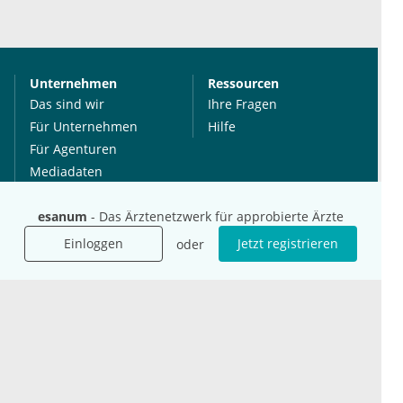
Unternehmen
Ressourcen
Das sind wir
Ihre Fragen
Für Unternehmen
Hilfe
Für Agenturen
Mediadaten
Presse
esanum
- Das Ärztenetzwerk für approbierte Ärzte
Karriere
Jobs
Einloggen
Jetzt registrieren
oder
International
Social Media
esanum.it
Youtube
esanum.com
Twitter
esanum.fr
LinkedIn
Facebook
Podcasts