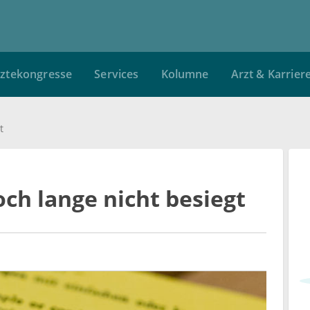
ztekongresse
Services
Kolumne
Arzt & Karrier
t
och lange nicht besiegt