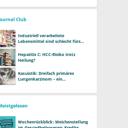
Journal Club
Industriell verarbeitete
Lebensmittel sind schlecht fürs
Gehirn
Hepatitis C: HCC-Risiko trotz
Heilung?
Kasuistik: Dreifach primäres
Lungenkarzinom – ein
ungewöhnlicher Fall
Meistgelesen
Wochenrückblick: Weichenstellung
im Gesundheitswesen: Kredite,