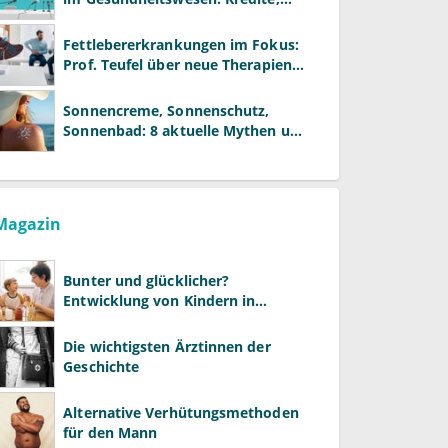
Reformen und neue Modelle
Fettlebererkrankungen im Fokus:
Prof. Teufel über neue Therapien
und die Rolle der Fachärzte
Sonnencreme, Sonnenschutz,
Sonnenbad: 8 aktuelle Mythen und
wie Sie Ihre Patienten richtig
aufklären können
Magazin
Bunter und glücklicher?
Entwicklung von Kindern in
LGBTQ+-Familien
Die wichtigsten Ärztinnen der
Geschichte
Alternative Verhütungsmethoden
für den Mann