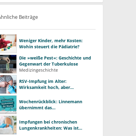
Ähnliche Beiträge
Weniger Kinder, mehr Kosten:
Wohin steuert die Pädiatrie?
Die »weiße Pest«: Geschichte und
Gegenwart der Tuberkulose
Medizingeschichte
RSV-Impfung im Alter:
Wirksamkeit hoch, aber
Impfquote niedrig
Wochenrückblick: Linnemann
übernimmt das
Gesundheitsministerium von
Warken
Impfungen bei chronischen
Lungenkrankheiten: Was ist
wichtig?