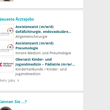
Neueste Ärztejobs
Assistenzarzt (m/w/d)
Gefäßchirurgie, endovaskuläre
Chirurgie und präventive
Allgemeinchirurgie
Gefäßmedizin
Assistenzarzt (m/w/d)
Pneumologie
Innere Medizin und Pneumologie
Oberarzt Kinder- und
Jugendmedizin – Pädiatrie (m/w/d)
Schwerpunkt Neonatologie
Kinderheilkunde / Kinder- und
Jugendmedizin
Mehr Jobs
Kennen Sie ...?