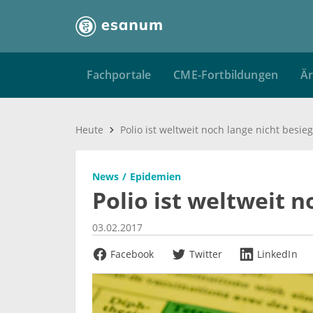
Fachportale
CME-Fortbildungen
Är
Heute
Polio ist weltweit noch lange nicht besieg
News
Epidemien
Polio ist weltweit n
03.02.2017
Facebook
Twitter
LinkedIn