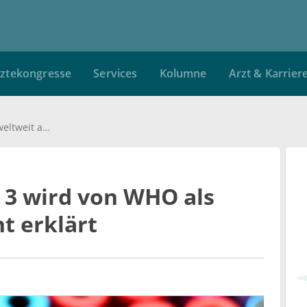
ztekongresse
Services
Kolumne
Arzt & Karrier
Polio-Virus vom Typ 3 wird von WHO als weltweit ausgelöscht erklärt
 3 wird von WHO als
t erklärt