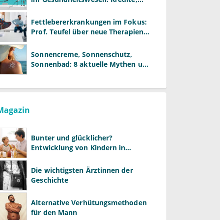
Reformen und neue Modelle
Fettlebererkrankungen im Fokus:
Prof. Teufel über neue Therapien
und die Rolle der Fachärzte
Sonnencreme, Sonnenschutz,
Sonnenbad: 8 aktuelle Mythen und
wie Sie Ihre Patienten richtig
aufklären können
Magazin
Bunter und glücklicher?
Entwicklung von Kindern in
LGBTQ+-Familien
Die wichtigsten Ärztinnen der
Geschichte
Alternative Verhütungsmethoden
für den Mann