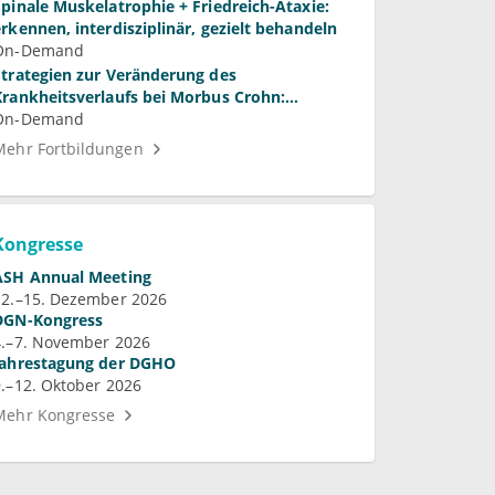
Spinale Muskelatrophie + Friedreich-Ataxie:
erkennen, interdisziplinär, gezielt behandeln
On-Demand
Strategien zur Veränderung des
Krankheitsverlaufs bei Morbus Crohn:
Bedeutung und Perspektiven
On-Demand
Mehr Fortbildungen
Kongresse
ASH Annual Meeting
12.–15. Dezember 2026
DGN-Kongress
4.–7. November 2026
Jahrestagung der DGHO
9.–12. Oktober 2026
Mehr Kongresse