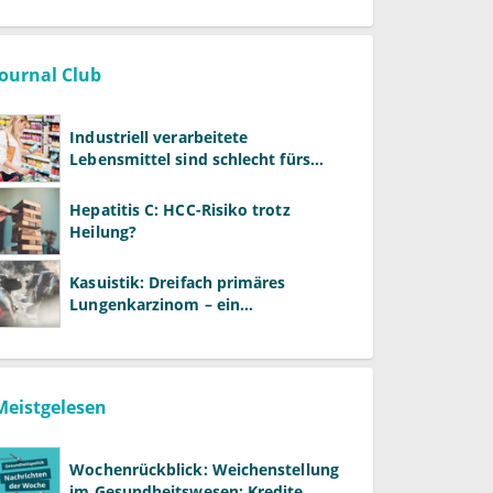
Journal Club
Industriell verarbeitete
Lebensmittel sind schlecht fürs
Gehirn
Hepatitis C: HCC-Risiko trotz
Heilung?
Kasuistik: Dreifach primäres
Lungenkarzinom – ein
ungewöhnlicher Fall
Meistgelesen
Wochenrückblick: Weichenstellung
im Gesundheitswesen: Kredite,