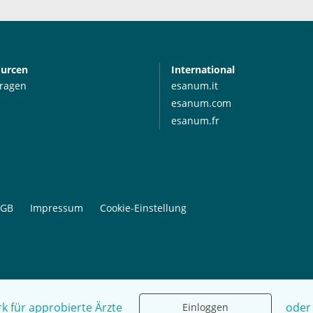
ourcen
International
Fragen
esanum.it
esanum.com
esanum.fr
GB
Impressum
Cookie-Einstellung
k für approbierte Ärzte
oder
Einloggen