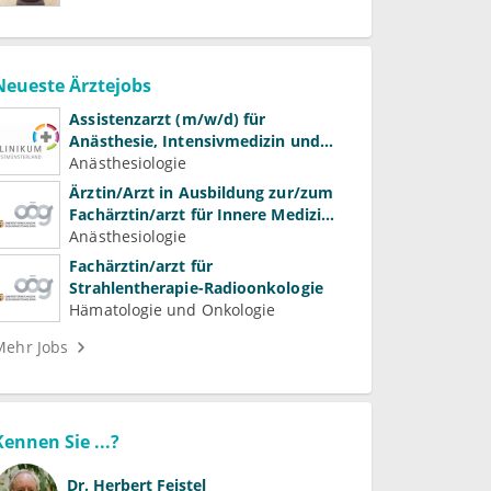
Neueste Ärztejobs
Assistenzarzt (m/w/d) für
Anästhesie, Intensivmedizin und
Schmerztherapie
Anästhesiologie
Ärztin/Arzt in Ausbildung zur/zum
Fachärztin/arzt für Innere Medizin
(Kardiologie, Nephrologie,
Anästhesiologie
Intensivmedizin)
Fachärztin/arzt für
Strahlentherapie-Radioonkologie
Hämatologie und Onkologie
Mehr Jobs
Kennen Sie ...?
Dr.
Herbert Feistel