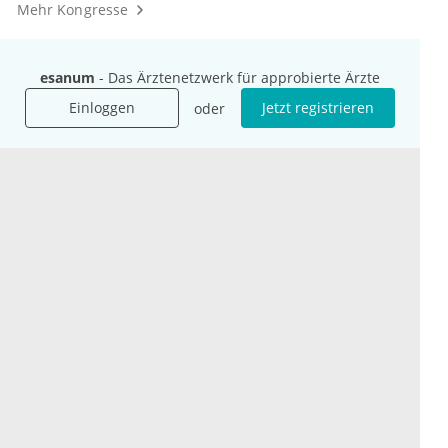
Mehr Kongresse
esanum
- Das Ärztenetzwerk für approbierte Ärzte
Einloggen
Jetzt registrieren
oder
Unternehmen
Ressourcen
Das sind wir
Ihre Fragen
Für Unternehmen
Hilfe
Für Agenturen
Mediadaten
Presse
Karriere
Jobs
International
Social Media
esanum.it
Youtube
esanum.com
Twitter
esanum.fr
LinkedIn