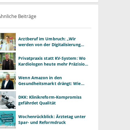
Ähnliche Beiträge
Arztberuf im Umbruch: „Wir
werden von der Digitalisierung
überrollt – bevor wir wissen, was
wir wollen"
Privatpraxis statt KV-System: Wo
Kardiologen heute mehr Präzision
gewinnen – und wo neue Risiken
entstehen
Wenn Amazon in den
Gesundheitsmarkt drängt: Wie
Praxen im Plattformzeitalter
bestehen können
DKK: Klinikreform-Kompromiss
gefährdet Qualität
Wochenrückblick: Ärztetag unter
Spar- und Reformdruck