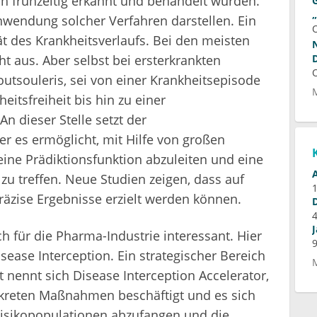
ch frühzeitig erkannt und behandelt würden.
wendung solcher Verfahren darstellen. Ein
ät des Krankheitsverlaufs. Bei den meisten
ht aus. Aber selbst bei ersterkrankten
outsouleris, sei von einer Krankheitsepisode
itsfreiheit bis hin zu einer
n dieser Stelle setzt der
er es ermöglicht, mit Hilfe von großen
e Prädiktionsfunktion abzuleiten und eine
 zu treffen. Neue Studien zeigen, dass auf
präzise Ergebnisse erzielt werden können.
h für die Pharma-Industrie interessant. Hier
isease Interception. Ein strategischer Bereich
nennt sich Disease Interception Accelerator,
nkreten Maßnahmen beschäftigt und es sich
 Risikopopulationen abzufangen und die