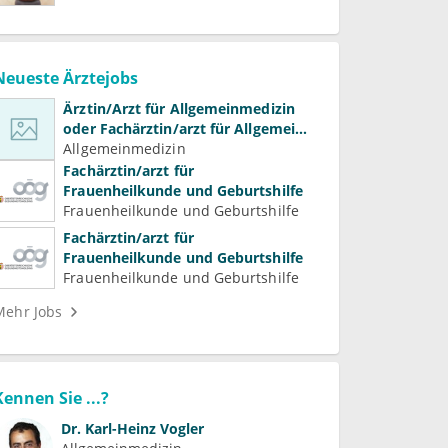
Neueste Ärztejobs
Ärztin/Arzt für Allgemeinmedizin
oder Fachärztin/arzt für Allgemein-
und Familienmedizin für
Allgemeinmedizin
Psychiatrie und
Fachärztin/arzt für
Psychotherapeutische Medizin
Frauenheilkunde und Geburtshilfe
Frauenheilkunde und Geburtshilfe
Fachärztin/arzt für
Frauenheilkunde und Geburtshilfe
Frauenheilkunde und Geburtshilfe
Mehr Jobs
Kennen Sie ...?
Dr.
Karl-Heinz Vogler