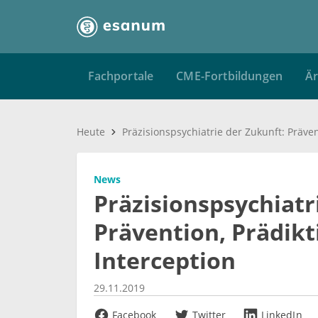
Fachportale
CME-Fortbildungen
Är
Heute
News
Präzisionspsychiatr
Prävention, Prädikt
Interception
29.11.2019
Facebook
Twitter
LinkedIn