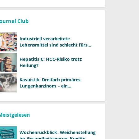
Journal Club
Industriell verarbeitete
Lebensmittel sind schlecht fürs
Gehirn
Hepatitis C: HCC-Risiko trotz
Heilung?
Kasuistik: Dreifach primäres
Lungenkarzinom – ein
ungewöhnlicher Fall
Meistgelesen
Wochenrückblick: Weichenstellung
im Gesundheitswesen: Kredite,