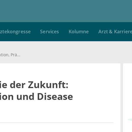
ztekongresse
Services
Kolumne
Arzt & Karrier
Präzisionspsychiatrie der Zukunft: Prävention, Prädiktion und Disease Interception
ie der Zukunft:
ion und Disease