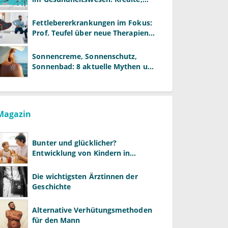
Reformen und neue Modelle
Fettlebererkrankungen im Fokus:
Prof. Teufel über neue Therapien
und die Rolle der Fachärzte
Sonnencreme, Sonnenschutz,
Sonnenbad: 8 aktuelle Mythen und
wie Sie Ihre Patienten richtig
aufklären können
Magazin
Bunter und glücklicher?
Entwicklung von Kindern in
LGBTQ+-Familien
Die wichtigsten Ärztinnen der
Geschichte
Alternative Verhütungsmethoden
für den Mann