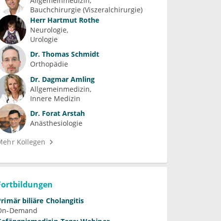
Allgemeinmedizin
Bauchchirurgie (Viszeralchirurgie)
Herr
Hartmut Rothe
Neurologie
Urologie
Dr.
Thomas Schmidt
Orthopädie
Dr.
Dagmar Amling
Allgemeinmedizin
Innere Medizin
Dr.
Forat Arstah
Anästhesiologie
Mehr Kollegen
Fortbildungen
Primär biliäre Cholangitis
On-Demand