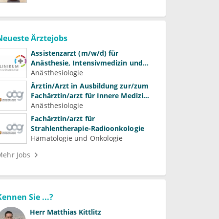
Neueste Ärztejobs
Assistenzarzt (m/w/d) für
Anästhesie, Intensivmedizin und
Schmerztherapie
Anästhesiologie
Ärztin/Arzt in Ausbildung zur/zum
Fachärztin/arzt für Innere Medizin
(Kardiologie, Nephrologie,
Anästhesiologie
Intensivmedizin)
Fachärztin/arzt für
Strahlentherapie-Radioonkologie
Hämatologie und Onkologie
Mehr Jobs
Kennen Sie ...?
Herr
Matthias Kittlitz