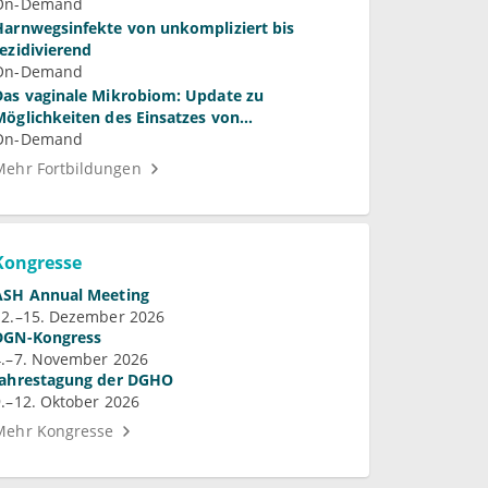
On-Demand
Harnwegsinfekte von unkompliziert bis
rezidivierend
On-Demand
Das vaginale Mikrobiom: Update zu
Möglichkeiten des Einsatzes von
Laktobazillen bei bakterieller Vaginose und
On-Demand
Vulvovaginalkandidose
Mehr Fortbildungen
Kongresse
ASH Annual Meeting
12.–15. Dezember 2026
DGN-Kongress
4.–7. November 2026
Jahrestagung der DGHO
9.–12. Oktober 2026
Mehr Kongresse