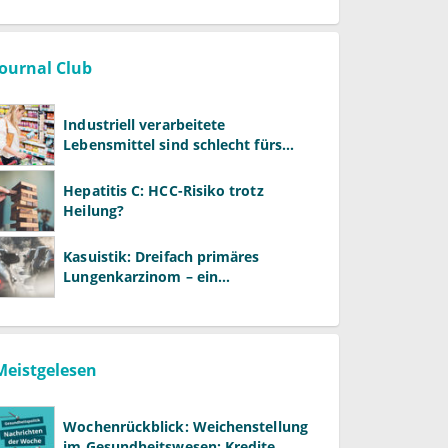
Journal Club
Industriell verarbeitete
Lebensmittel sind schlecht fürs
Gehirn
Hepatitis C: HCC-Risiko trotz
Heilung?
Kasuistik: Dreifach primäres
Lungenkarzinom – ein
ungewöhnlicher Fall
Meistgelesen
Wochenrückblick: Weichenstellung
im Gesundheitswesen: Kredite,