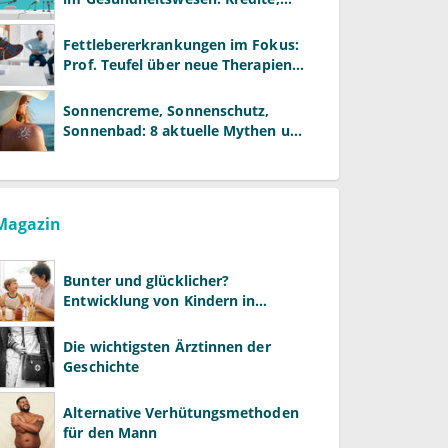
Reformen und neue Modelle
Fettlebererkrankungen im Fokus:
Prof. Teufel über neue Therapien
und die Rolle der Fachärzte
Sonnencreme, Sonnenschutz,
Sonnenbad: 8 aktuelle Mythen und
wie Sie Ihre Patienten richtig
aufklären können
Magazin
Bunter und glücklicher?
Entwicklung von Kindern in
LGBTQ+-Familien
Die wichtigsten Ärztinnen der
Geschichte
Alternative Verhütungsmethoden
für den Mann