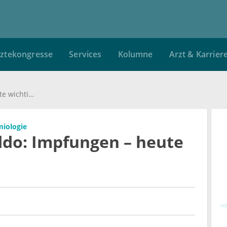
ztekongresse
Services
Kolumne
Arzt & Karrier
Prof. Dr. Marylyn Addo: Impfungen – heute wichtiger denn je
miologie
ddo: Impfungen – heute