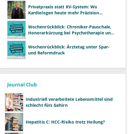
Privatpraxis statt KV-System: Wo
Kardiologen heute mehr Präzision
gewinnen – und wo neue Risiken
entstehen
Wochenrückblick: Chroniker-Pauschale,
Honorarkürzung bei Psychotherapie und
GKV-Finanzen
Wochenrückblick: Ärztetag unter Spar-
und Reformdruck
Journal Club
Industriell verarbeitete Lebensmittel sind
schlecht fürs Gehirn
Hepatitis C: HCC-Risiko trotz Heilung?