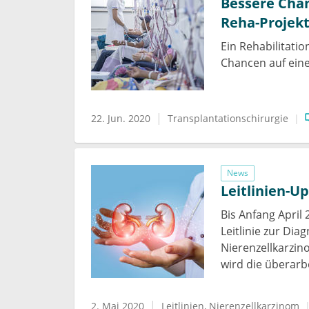
Bessere Chan
Reha-Projek
Ein Rehabilitatio
Chancen auf eine
22. Jun. 2020
Transplantationschirurgie
News
Leitlinien-U
Bis Anfang April
Leitlinie zur Di
Nierenzellkarzin
wird die überarb
2. Mai 2020
Leitlinien
Nierenzellkarzinom