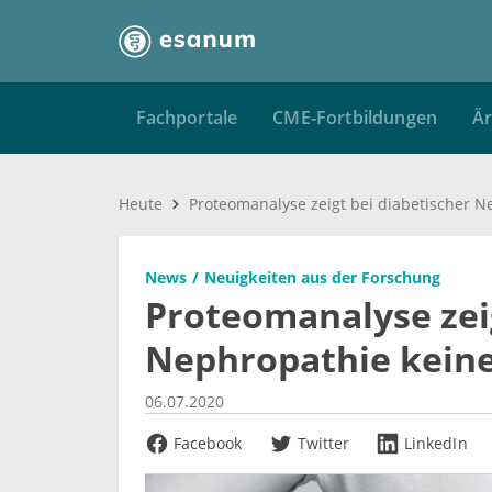
Fachportale
CME-Fortbildungen
Är
Heute
News
Neuigkeiten aus der Forschung
Proteomanalyse zeig
Nephropathie kein
06.07.2020
Facebook
Twitter
LinkedIn