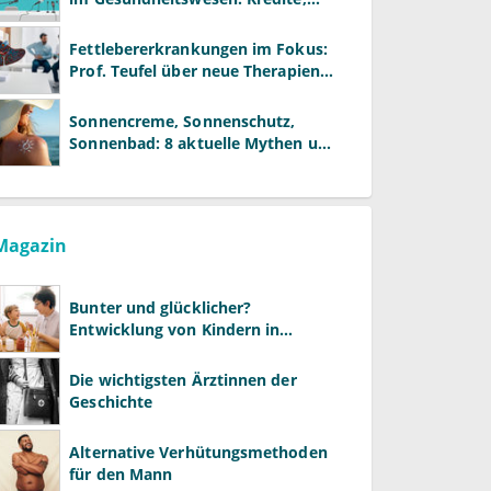
Reformen und neue Modelle
Fettlebererkrankungen im Fokus:
Prof. Teufel über neue Therapien
und die Rolle der Fachärzte
Sonnencreme, Sonnenschutz,
Sonnenbad: 8 aktuelle Mythen und
wie Sie Ihre Patienten richtig
aufklären können
Magazin
Bunter und glücklicher?
Entwicklung von Kindern in
LGBTQ+-Familien
Die wichtigsten Ärztinnen der
Geschichte
Alternative Verhütungsmethoden
für den Mann