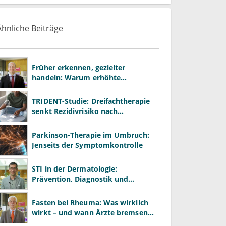
Ähnliche Beiträge
Früher erkennen, gezielter
handeln: Warum erhöhte
Leberwerte heute mehr verlangen
als ALT und AST
TRIDENT-Studie: Dreifachtherapie
senkt Rezidivrisiko nach
Hirnblutung
Parkinson-Therapie im Umbruch:
Jenseits der Symptomkontrolle
STI in der Dermatologie:
Prävention, Diagnostik und
Risikomanagement richtig
gestalten
Fasten bei Rheuma: Was wirklich
wirkt – und wann Ärzte bremsen
müssen