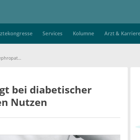
ztekongresse
Services
Kolumne
Arzt & Karrier
Proteomanalyse zeigt bei diabetischer Nephropathie keinen Nutzen
t bei diabetischer
en Nutzen