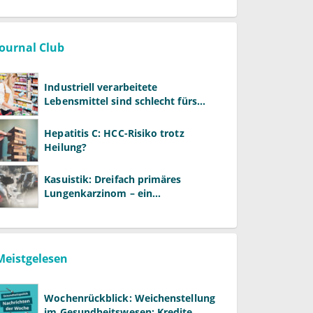
Journal Club
Industriell verarbeitete
Lebensmittel sind schlecht fürs
Gehirn
Hepatitis C: HCC-Risiko trotz
Heilung?
Kasuistik: Dreifach primäres
Lungenkarzinom – ein
ungewöhnlicher Fall
Meistgelesen
Wochenrückblick: Weichenstellung
im Gesundheitswesen: Kredite,