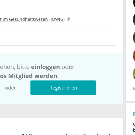
keit im Gesundheitswesen (IQWiG)
lh
ehen, bitte
einloggen
oder
los Mitglied werden
.
oder
Registrieren