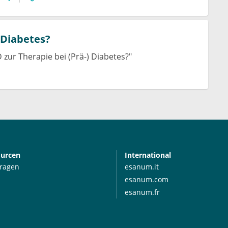
 Diabetes?
D zur Therapie bei (Prä-) Diabetes?"
ourcen
International
Fragen
esanum.it
esanum.com
esanum.fr