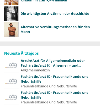
Kindern in LGBTQ+-Familien
Die wichtigsten Ärztinnen der Geschichte
Alternative Verhütungsmethoden für den
Mann
Neueste Ärztejobs
Ärztin/Arzt für Allgemeinmedizin oder
Fachärztin/arzt für Allgemein- und
Familienmedizin für Psychiatrie und
Allgemeinmedizin
Psychotherapeutische Medizin
Fachärztin/arzt für Frauenheilkunde und
Geburtshilfe
Frauenheilkunde und Geburtshilfe
Fachärztin/arzt für Frauenheilkunde und
Geburtshilfe
Frauenheilkunde und Geburtshilfe