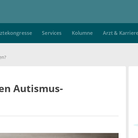
ztekongresse
Services
Kolumne
Arzt & Karrier
en?
en Autismus-