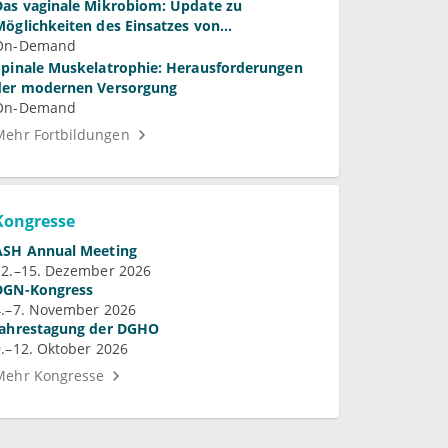
Das vaginale Mikrobiom: Update zu
Möglichkeiten des Einsatzes von
Laktobazillen bei bakterieller Vaginose und
On-Demand
Vulvovaginalkandidose
Spinale Muskelatrophie: Herausforderungen
der modernen Versorgung
On-Demand
Mehr Fortbildungen
Kongresse
ASH Annual Meeting
12.–15. Dezember 2026
DGN-Kongress
4.–7. November 2026
Jahrestagung der DGHO
9.–12. Oktober 2026
Mehr Kongresse