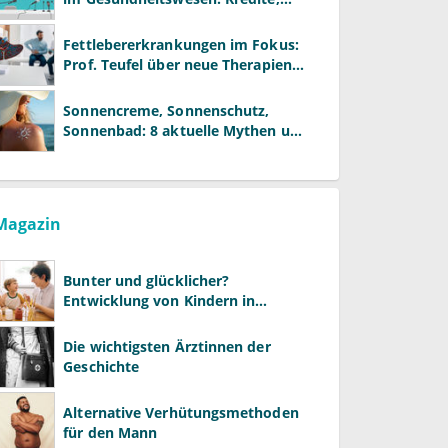
Reformen und neue Modelle
Fettlebererkrankungen im Fokus:
Prof. Teufel über neue Therapien
und die Rolle der Fachärzte
Sonnencreme, Sonnenschutz,
Sonnenbad: 8 aktuelle Mythen und
wie Sie Ihre Patienten richtig
aufklären können
Magazin
Bunter und glücklicher?
Entwicklung von Kindern in
LGBTQ+-Familien
Die wichtigsten Ärztinnen der
Geschichte
Alternative Verhütungsmethoden
für den Mann