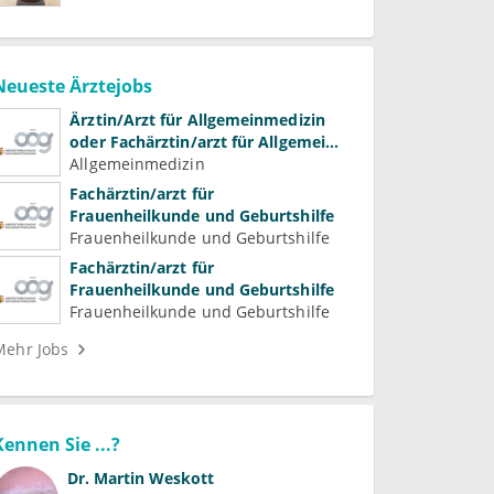
Neueste Ärztejobs
Ärztin/Arzt für Allgemeinmedizin
oder Fachärztin/arzt für Allgemein-
und Familienmedizin für
Allgemeinmedizin
Psychiatrie und
Fachärztin/arzt für
Psychotherapeutische Medizin
Frauenheilkunde und Geburtshilfe
Frauenheilkunde und Geburtshilfe
Fachärztin/arzt für
Frauenheilkunde und Geburtshilfe
Frauenheilkunde und Geburtshilfe
Mehr Jobs
Kennen Sie ...?
Dr.
Martin Weskott