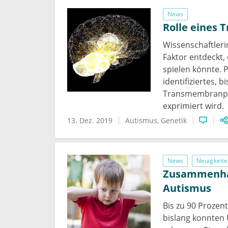
News
Rolle eines
Wissenschaftleri
Faktor entdeckt,
spielen könnte. 
identifiziertes, 
Transmembranpro
exprimiert wird.
13. Dez. 2019
Autismus
Genetik
News
Neuigkeite
Zusammenhan
Autismus
Bis zu 90 Prozen
bislang konnten