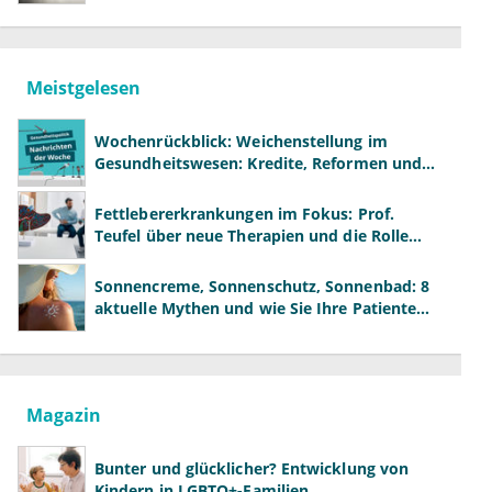
Meistgelesen
Wochenrückblick: Weichenstellung im
Gesundheitswesen: Kredite, Reformen und
neue Modelle
Fettlebererkrankungen im Fokus: Prof.
Teufel über neue Therapien und die Rolle
der Fachärzte
Sonnencreme, Sonnenschutz, Sonnenbad: 8
aktuelle Mythen und wie Sie Ihre Patienten
richtig aufklären können
Magazin
Bunter und glücklicher? Entwicklung von
Kindern in LGBTQ+-Familien