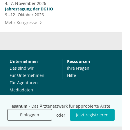
4.–7. November 2026
Jahrestagung der DGHO
9.–12. Oktober 2026
Mehr Kongresse
Unternehmen
Ressourcen
Das sind wir
Ihre Fragen
Für Unternehmen
Hilfe
Für Agenturen
Mediadaten
Presse
Karriere
esanum
- Das Ärztenetzwerk für approbierte Ärzte
Jobs
Einloggen
Jetzt registrieren
oder
International
Social Media