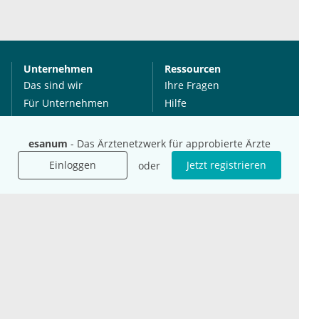
Unternehmen
Ressourcen
Das sind wir
Ihre Fragen
Für Unternehmen
Hilfe
Für Agenturen
Mediadaten
esanum
- Das Ärztenetzwerk für approbierte Ärzte
Presse
Einloggen
Jetzt registrieren
oder
Karriere
Jobs
International
Social Media
esanum.it
Youtube
esanum.com
Twitter
esanum.fr
LinkedIn
Facebook
Podcasts