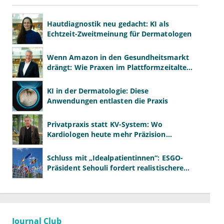
Hautdiagnostik neu gedacht: KI als
Echtzeit-Zweitmeinung für Dermatologen
Wenn Amazon in den Gesundheitsmarkt
drängt: Wie Praxen im Plattformzeitalter
bestehen können
KI in der Dermatologie: Diese
Anwendungen entlasten die Praxis
Privatpraxis statt KV-System: Wo
Kardiologen heute mehr Präzision
gewinnen – und wo neue Risiken
entstehen
Schluss mit „Idealpatientinnen“: ESGO-
Präsident Sehouli fordert realistischere
Studien
Journal Club