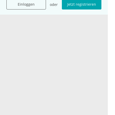
Für Unternehmen
Hilfe
Einloggen
Jetzt registrieren
oder
Für Agenturen
Mediadaten
Presse
Karriere
Jobs
International
Social Media
esanum.it
Youtube
esanum.com
Twitter
esanum.fr
LinkedIn
Facebook
Podcasts
Instagram
Kontakt
Datenschutz
AGB
Impressum
Cookie-Einstellung
© 2026 esanum GmbH