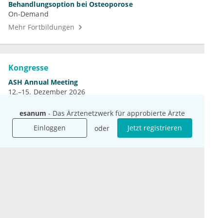
Behandlungsoption bei Osteoporose
On-Demand
Mehr Fortbildungen
Kongresse
ASH Annual Meeting
12.–15. Dezember 2026
DGN-Kongress
4.–7. November 2026
esanum
- Das Ärztenetzwerk für approbierte Ärzte
Jahrestagung der DGHO
Einloggen
Jetzt registrieren
oder
9.–12. Oktober 2026
Mehr Kongresse
Unternehmen
Ressourcen