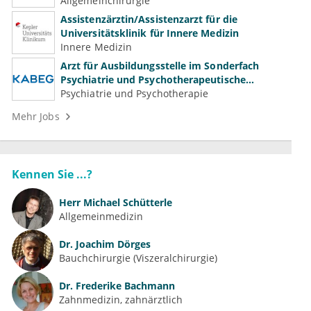
Gefäßchirurgie
Allgemeinchirurgie
Assistenzärztin/Assistenzarzt für die
Universitätsklinik für Innere Medizin
Innere Medizin
Arzt für Ausbildungsstelle im Sonderfach
Psychiatrie und Psychotherapeutische
Medizin (m/w/d)
Psychiatrie und Psychotherapie
Mehr Jobs
Kennen Sie ...?
Herr
Michael Schütterle
Allgemeinmedizin
Dr.
Joachim Dörges
Bauchchirurgie (Viszeralchirurgie)
Dr.
Frederike Bachmann
Zahnmedizin, zahnärztlich