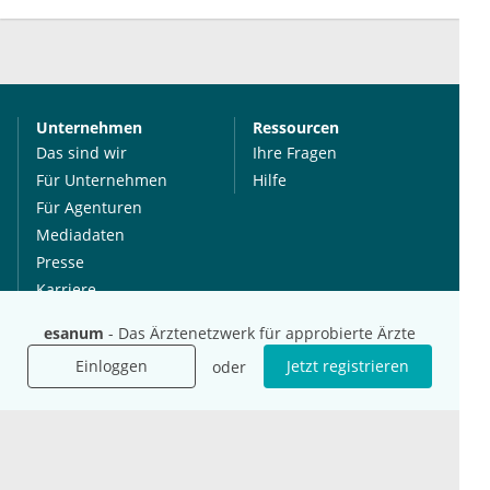
Unternehmen
Ressourcen
Das sind wir
Ihre Fragen
Für Unternehmen
Hilfe
Für Agenturen
Mediadaten
Presse
Karriere
Jobs
esanum
- Das Ärztenetzwerk für approbierte Ärzte
Einloggen
Jetzt registrieren
oder
International
Social Media
esanum.it
Youtube
esanum.com
Twitter
esanum.fr
LinkedIn
Facebook