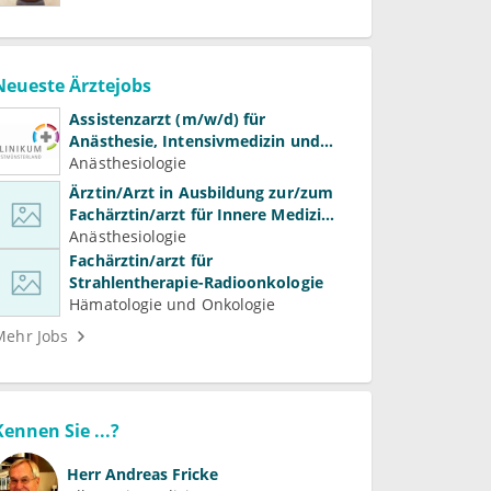
Neueste Ärztejobs
Assistenzarzt (m/w/d) für
Anästhesie, Intensivmedizin und
Schmerztherapie
Anästhesiologie
Ärztin/Arzt in Ausbildung zur/zum
Fachärztin/arzt für Innere Medizin
(Kardiologie, Nephrologie,
Anästhesiologie
Intensivmedizin)
Fachärztin/arzt für
Strahlentherapie-Radioonkologie
Hämatologie und Onkologie
Mehr Jobs
Kennen Sie ...?
Herr
Andreas Fricke