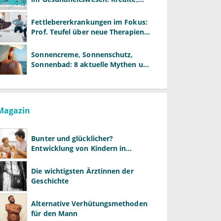
Reformen und neue Modelle
Fettlebererkrankungen im Fokus:
Prof. Teufel über neue Therapien
und die Rolle der Fachärzte
Sonnencreme, Sonnenschutz,
Sonnenbad: 8 aktuelle Mythen und
wie Sie Ihre Patienten richtig
aufklären können
Magazin
Bunter und glücklicher?
Entwicklung von Kindern in
LGBTQ+-Familien
Die wichtigsten Ärztinnen der
Geschichte
Alternative Verhütungsmethoden
für den Mann