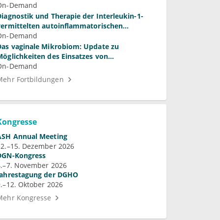
On-Demand
Diagnostik und Therapie der Interleukin-1-
vermittelten autoinflammatorischen
Syndrome
On-Demand
Das vaginale Mikrobiom: Update zu
Möglichkeiten des Einsatzes von
Laktobazillen bei bakterieller Vaginose und
On-Demand
Vulvovaginalkandidose
Mehr Fortbildungen
Kongresse
ASH Annual Meeting
12.–15. Dezember 2026
DGN-Kongress
4.–7. November 2026
Jahrestagung der DGHO
9.–12. Oktober 2026
Mehr Kongresse