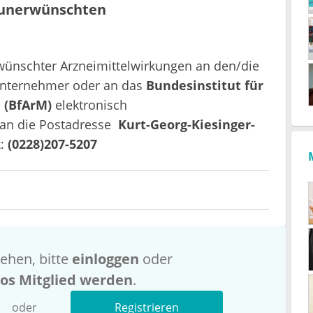
 unerwünschten
rwünschter Arzneimittelwirkungen an den/die
nternehmer oder an das
Bundesinstitut für
 (BfArM)
elektronisch
h an die Postadresse
Kurt-Georg-Kiesinger-
:
(0228)207-5207
ehen, bitte
einloggen
oder
los Mitglied werden
.
oder
Registrieren