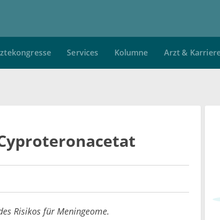
ztekongresse
Services
Kolumne
Arzt & Karrier
 Cyproteronacetat
es Risikos für Meningeome.