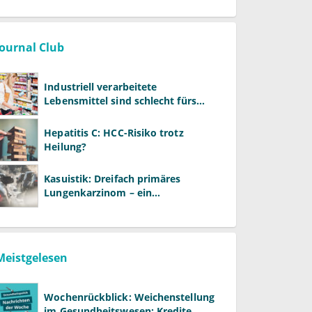
Journal Club
Industriell verarbeitete
Lebensmittel sind schlecht fürs
Gehirn
Hepatitis C: HCC-Risiko trotz
Heilung?
Kasuistik: Dreifach primäres
Lungenkarzinom – ein
ungewöhnlicher Fall
Meistgelesen
Wochenrückblick: Weichenstellung
im Gesundheitswesen: Kredite,