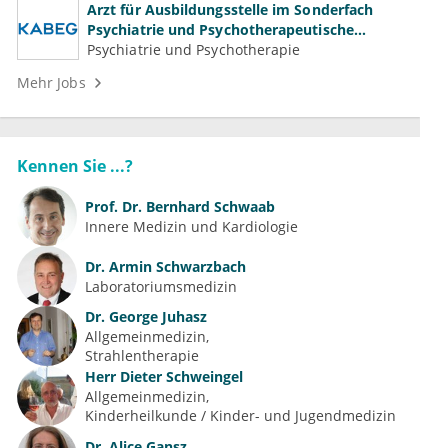
Arzt für Ausbildungsstelle im Sonderfach
Psychiatrie und Psychotherapeutische
Medizin (m/w/d)
Psychiatrie und Psychotherapie
Mehr Jobs
Kennen Sie ...?
Prof. Dr.
Bernhard Schwaab
Innere Medizin und Kardiologie
Dr.
Armin Schwarzbach
Laboratoriumsmedizin
Dr.
George Juhasz
Allgemeinmedizin
Strahlentherapie
Herr
Dieter Schweingel
Allgemeinmedizin
Kinderheilkunde / Kinder- und Jugendmedizin
Dr.
Alice Gansz