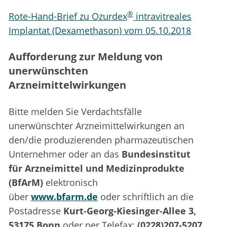
®
Rote-Hand-Brief zu Ozurdex
intravitreales
Implantat (Dexamethason) vom 05.10.2018
Aufforderung zur Meldung von
unerwünschten
Arzneimittelwirkungen
Bitte melden Sie Verdachtsfälle
unerwünschter Arzneimittelwirkungen an
den/die produzierenden pharmazeutischen
Unternehmer oder an das
Bundesinstitut
für Arzneimittel und Medizinprodukte
(BfArM)
elektronisch
über
www.bfarm.de
oder schriftlich an die
Postadresse
Kurt-Georg-Kiesinger-Allee 3,
53175 Bonn
oder per Telefax:
(0228)207-5207